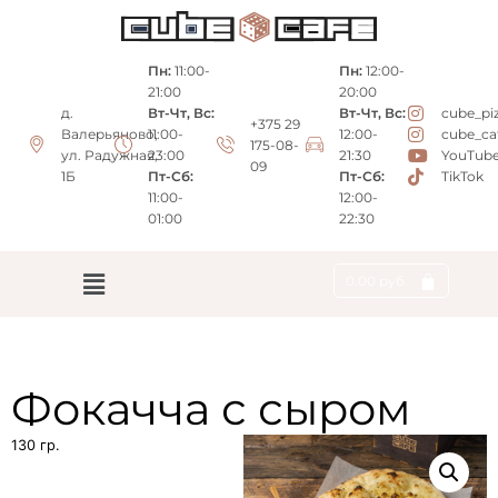
Пн:
11:00-
Пн:
12:00-
21:00
20:00
д.
Вт-Чт, Вс:
Вт-Чт, Вс:
cube_pi
+375 29
Валерьяново,
11:00-
12:00-
cube_ca
175-08-
ул. Радужная,
23:00
21:30
YouTub
09
1Б
Пт-Сб:
Пт-Сб:
TikTok
11:00-
12:00-
01:00
22:30
0.00
руб.
Фокачча с сыром
130