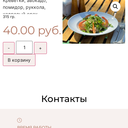
Креветки, авокадо,
помидор, руккола,
кедровый орех,
315
фирменный соус
40.00
руб.
В корзину
Контакты
ВРЕМЯ РАБОТЫ