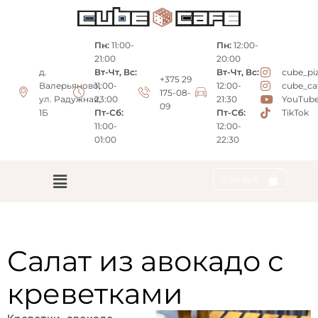
Пн:
11:00-
Пн:
12:00-
21:00
20:00
д.
Вт-Чт, Вс:
Вт-Чт, Вс:
cube_pi
+375 29
Валерьяново,
11:00-
12:00-
cube_ca
175-08-
ул. Радужная,
23:00
21:30
YouTub
09
1Б
Пт-Сб:
Пт-Сб:
TikTok
11:00-
12:00-
01:00
22:30
0.00
руб.
Салат из авокадо с
креветками